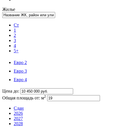
Жилье
Ст
1
2
3
4
5+
Евро 2
Евро 3
Евро 4
Цена до:
2
Общая площадь от:
м
Сдан
2026
2027
2028