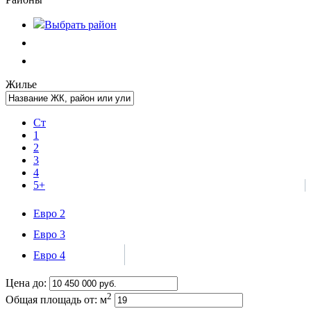
Выбрать
район
Жилье
Ст
1
2
3
4
5+
Евро 2
Евро 3
Евро 4
Цена до:
2
Общая площадь от:
м