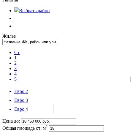
Выбрать
район
Жилье
Ст
1
2
3
4
5+
Евро 2
Евро 3
Евро 4
Цена до:
2
Общая площадь от:
м